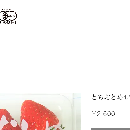
とちおとめ4
価
￥2,600
格