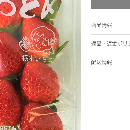
商品情報
とちおとめ
返品・返金ポリ
甘味と酸味が絶妙
1箱4パック入りです
食品につき、お客
ク入れます。
配送情報
られません。ご了
贈答用にもどうぞ
12月～2月までは
ます。
配送日時をご指定の
ください。
30,000円以上ご