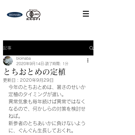
記事
bioinaba
2020年9月14日
読了時間: 1分
とちおとめの定植
更新日：
2020年9月29日
今年のとちおとめは、暑さのせいか
定植のタイミングが遅い。
異常気象も毎年続けば異常ではなく
なるので、何かしらの対策を検討せ
ねば。
新参者のとちあいかに負けないよう
に、ぐんぐん生長しておくれ。