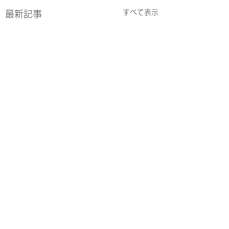
すべて表示
最新記事
コメント
春が来た🐸