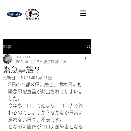
記事
bioinaba
2021年1月13日
読了時間: 1分
緊急事態？
更新日：
2021年1月21日
8日の１都３県に続き、栃木県にも
緊急事態宣言が発出されてしまいま
した。
今年もコロナで始まり、コロナで終
わるのでしょうか？なかなか日常に
戻れない日々、不安です。
ちなみに農家がコロナ感染者となる